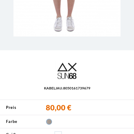
KABELJAU.
8050161739679
80,00 €
Preis
Farbe
98 - Stein