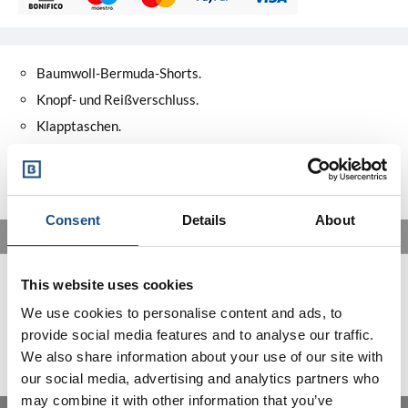
Baumwoll-Bermuda-Shorts.
Knopf- und Reißverschluss.
Klapptaschen.
Festgelegte Implikation.
Ton-auf-Ton-Logo "ΔX" ist an der Seite bestickt.
Consent
Details
About
BESCHREIBUNG
Zusammensetzung
: 50 % Tencell, 50 % Baumwolle.
This website uses cookies
Modellgröße:
170 cm.
We use cookies to personalise content and ads, to
Traggröße
: S.
provide social media features and to analyse our traffic.
We also share information about your use of our site with
our social media, advertising and analytics partners who
may combine it with other information that you’ve