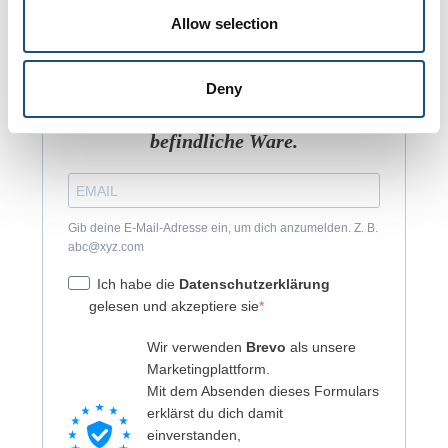
Rabatt-Coupon!
Allow selection
Der Gutschein kann nur online
eingelöst werden und gilt nicht für
Deny
bereits reduzierte oder im Verkauf
befindliche Ware.
Gib deine E-Mail-Adresse ein, um dich anzumelden. Z. B.
abc@xyz.com
Ich habe die
Datenschutzerklärung
gelesen und akzeptiere sie
Wir verwenden
Brevo
als unsere
Marketingplattform.
Mit dem Absenden dieses Formulars
erklärst du dich damit
einverstanden,