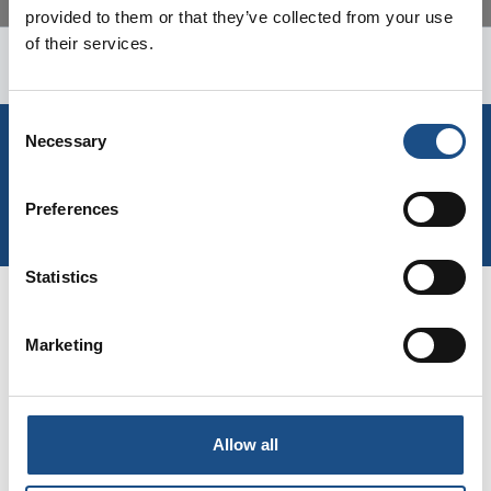
ARTIKELDETAILS
provided to them or that they’ve collected from your use
of their services.
Consent
FÜR SIE
Necessary
Selection
10% RABATT
Preferences
Statistics
Marketing
Melden Sie sich für den
Newsletter an und holen
Allow all
Sie sich jetzt Ihren